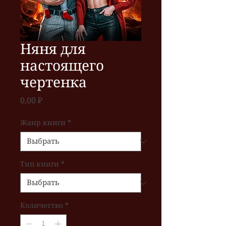
Няня для
настоящего
чертенка
Цена
0,00 ₽
Жанр книги
*
Тип книги
*
Количество
*