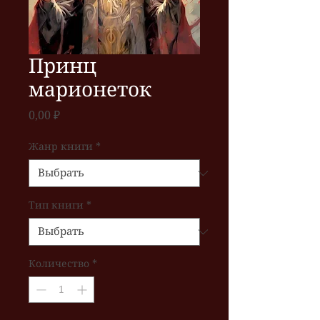
Принц
марионеток
Цена
0,00 ₽
Жанр книги
*
Тип книги
*
Количество
*