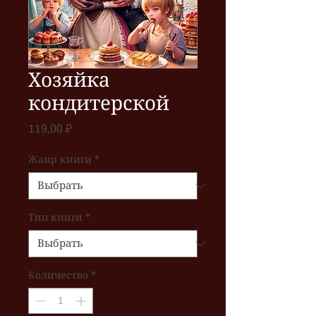
Хозяйка
кондитерской
Цена
119,00 ₽
Жанр книги
*
Тип книги
*
Количество
*