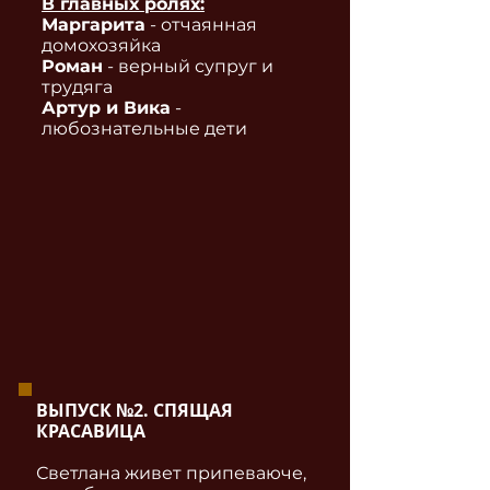
В главных ролях:
Маргарита
- отчаянная
домохозяйка
Роман
- верный супруг и
трудяга
Артур и Вика
-
любознательные дети
ВЫПУСК №2. СПЯЩАЯ
КРАСАВИЦА
Светлана живет припеваюче,