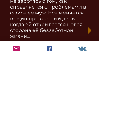
не заботясь о том, как
справляется с проблемами в
офисе её муж. Всё меняется
в один прекрасный день,
когда ей открывается новая
сторона её беззаботной
жизни...
В главных ролях:
Светлана
- беспечная
красавица
Роберт
- молодой
бизнесмен
Коллеги в офисе
- они такие
разные....