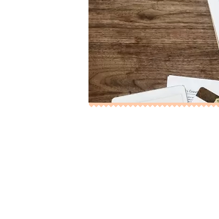
УСЛУГИ
Проект ЛитФейс предлаг
единомышленников. У на
направлении, а при жел
Также вы сможете найти