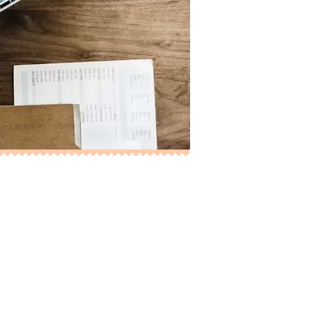
 других
творческих
 в творческом
ь новичкам.
 видеографов, чтобы