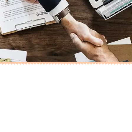
ает помощь в поиске редакторов, соавторов и
с вы сможете обучаться новому и развиваться
ании - делиться полезными советами и помогат
 здесь
дизайнеров, художников, оформителей и