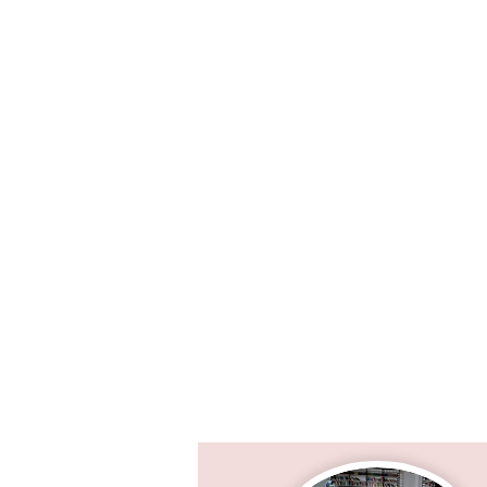
Лит FM
- это официальное 
а также инновационный му
В настоящее время радио с
плейлиста, который вы мо
Самые горячие треки, смеш
подписчиков, ну и конечно
Если вы хотите присоедини
на адрес в разделе
Контак