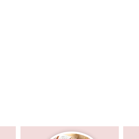
интернет-радио проекта ЛитФейс,
зыкальный подход к литературе!
уществует в виде
регулярно обновляемого
жете
слушать в любое время в течение дня.
ные истории, отрывки из аудиокниг, конкурсы с
 же подборка лучшей музыки для вдохновения!
ться к Лит FM и участвовать в создании радио, н
ты
.
ПРОГРАММА ПЕРЕДАЧ НА НЕДЕЛ
График обновления:
понедельник-суббота.
В воскресенье - повторы программ