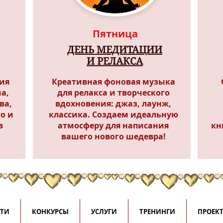
Пятница
ДЕНЬ МЕДИТАЦИИ
И РЕЛАКСА
ия
Креативная фоновая музыка
а,
для релакса и творческого
ва,
вдохновения: джаз, лаунж,
го и
классика.
Создаем идеальную
в
атмосферу
для написания
кн
вашего нового шедевра!
СТИ
КОНКУРСЫ
УСЛУГИ
ТРЕНИНГИ
ПРОЕК