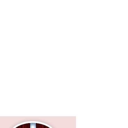
реди слушателей-
апишите нам
Ю