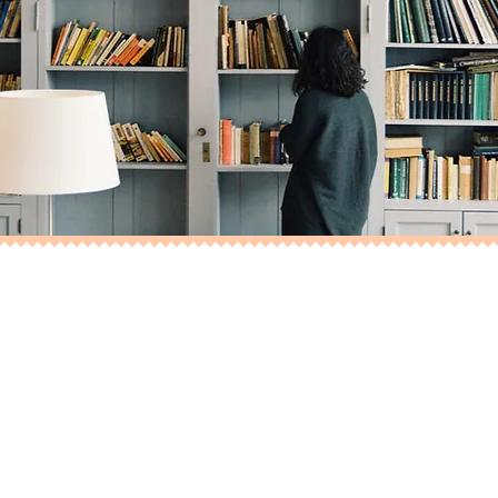
ставлены
исключительно
книги авторов проек
САМАРТЦИС. Здесь вы найдете как их отдельн
авторстве или под творческими псевдонимами.
ниги, какой вы хотите купить - печатная или 