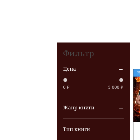
бесплатная. Также для 
чтобы выбрать книгу на 
Других авторов в данны
Фильтр
Цена
Н
0 ₽
3 000 ₽
Жанр книги
Боевое фентези
Бытовое фентези
Тип книги
Городское фентези