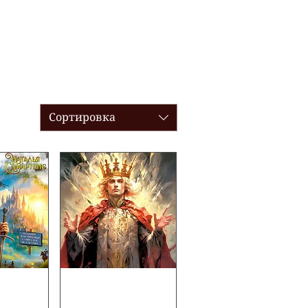
ся фильтром по жанрам,
имание!
Сортировка
уля-2.
Принц
ия
марионеток