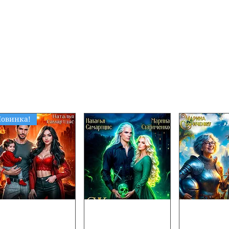
более легкого поиска вы можете воспользовать
свой вкус.
й каталог мы
НЕ ДОБАВЛЯЕМ
. Спасибо за пон
овинка!
Няня для
Жена
Супербаб
настоящего
некроманта:
Мисс