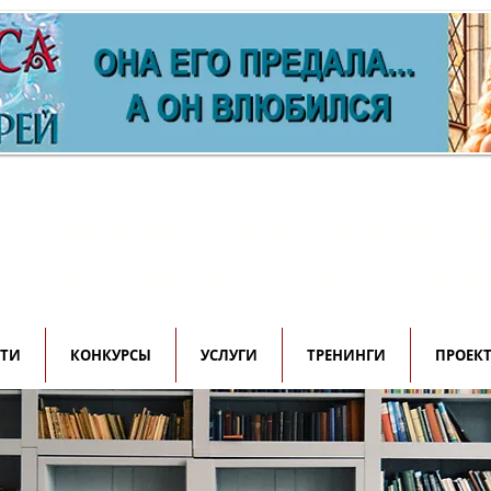
ормационно-имиджевый проек
 авторов, редакторов и писателе
СТИ
КОНКУРСЫ
УСЛУГИ
ТРЕНИНГИ
ПРОЕК