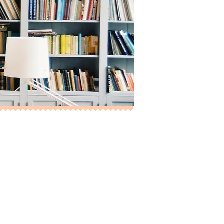
та ЛитФейс - МАРИНЫ
ые работы, так и
электронная, платная или