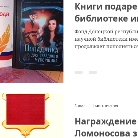
Книги подар
библиотеке и
Фонд Донецкой республ
научной библиотеки име
продолжает пополнятьс
От авторов проекта ЛитФ
номинантов различных 
конкурсов, членов Росси
Марины Стариченко и На
библиотеке были перед
"СБОРНИК ПОЭЗИИ" (дата в
Москва), в который вошли избранные
стихотворения авторов 
3 июл.
1 мин. чтения
творчества; Поэтически
Награждение
Ломоносова з