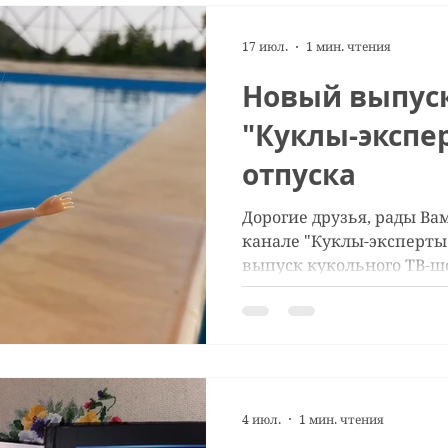
17 июл.
1 мин. чтения
Новый выпус
"Куклы-экспе
отпуска
Дорогие друзья, рады Ва
канале "Куклы-эксперты
выпуск кукольного ТВ-ш
ОТПУСКА Катя собирается 
чего начать. Ее коллега 
ведь она точно знает вс
приятного и безопасного
4 июл.
1 мин. чтения