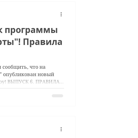
к программы
рты"! Правила
м сообщить, что на
" опубликован новый
оу! ВЫПУСК 6. ПРАВИЛА
в отпуск, но не знает, с
Алла вызвалась помочь -
е секреты и хитрости
 отдыха!