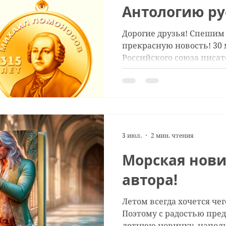
Антологию ру
Дорогие друзья! Спешим
прекрасную новость! 30 
Российского союза писа
награждении Марины Ст
Самартцис медалями Лом
Антологию русской поэз
315-летию со дня рожден
поэта. Медалью Ломонос
участники Антологии рус
3 июл.
2 мин. чтения
лица, внесшие значител
русской литературы. Ми
Морская нови
Ломонос
автора!
Летом всегда хочется чег
Поэтому с радостью пре
летнюю новинку, напол