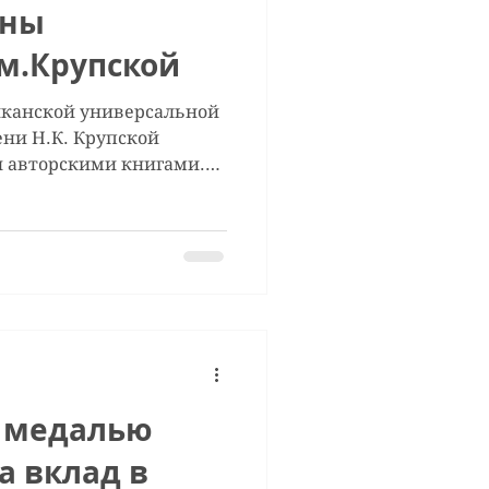
ены
м.Крупской
иканской универсальной
ни Н.К. Крупской
я авторскими книгами.
ейс, лауретаров и
литературных
йского Союза писателей
тальи Самартцис в дар
аны следующие книги:
ыпуска - 2025 год, г.
за разные периоды
й
 медалью
а вклад в