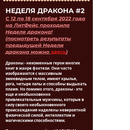
НЕДЕЛЯ ДРАКОНА #2
С 12 по 18 сентября 2022 года
на ЛитФейс проходила
Неделя дракона!
(посмотреть результаты
предыдущей Недели
дракона можно
здесь
)
Драконы - неизменные герои многих
книг в жанре фэнтези. Они часто
изображаются с массивным
змеевидным телом, имеют крылья,
рога, четыре лапы и способны выдыхать
пламя. Но помимо этого, драконы - это
еще и необыкновенно
привлекательные мужчины, которые в
силу своего необыкновенного
происхождения наделены невероятной
физической силой, интеллектом и
магическими способностями.