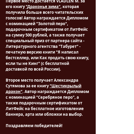
Первое место достаётся VLADLEN M. за
его книгу
"Драконья зима"
, которая
получила больше всего читательских
голосов! Автор награждается Дипломом
с номинацией "Золотой перо",
подарочным сертификатом от ЛитФейс
на сумму 500 рублей, а также получает
специальный приз от партнера сайта -
Литературного агентства "Табурет" -
печатную версию книги "Я написал
бестселлер, или Как продать свою книгу,
если ты не Кинг" (с бесплатной
доставкой по всей России).
Второе место получает Александра
Сутямова за ее книгу
"Шестикрылый
дракон"
. Автор награждается Дипломом
с номинацией "Серебряное перо", а
также подарочным сертификатом от
ЛитФейс на бесплатное изготовление
баннера, арта или обложки на выбор.
Поздравляем победителей!