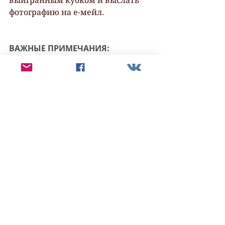
выигранным кубком и выслать 
фотографию на е-мейл.
ВАЖНЫЕ ПРИМЕЧАНИЯ:
Присланные произведения 
не редактируются.
Участники имеют право 
отказаться от публикации в 
итоговом альманахе.
Победитель вправе 
отказаться от получения 
награды; в этом случае кубок 
будет передан другому 
участнику из той же 
номинации.
Произведения на 
политическую тематику на 