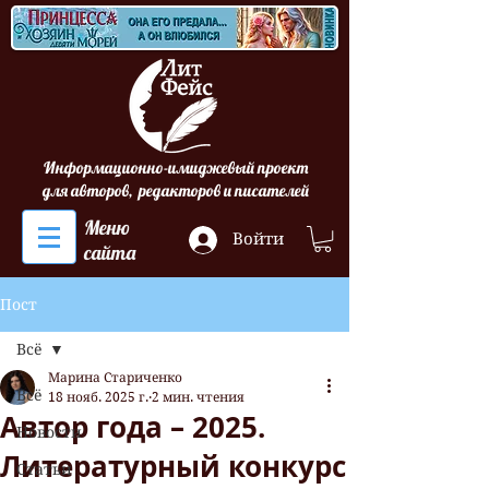
Информационно-имиджевый проект
для авторов, редакторов и писателей
Меню
Войти
сайта
Пост
Всё
Марина Стариченко
Всё
18 нояб. 2025 г.
2 мин. чтения
Автор года – 2025.
Новости
Литературный конкурс
Статьи