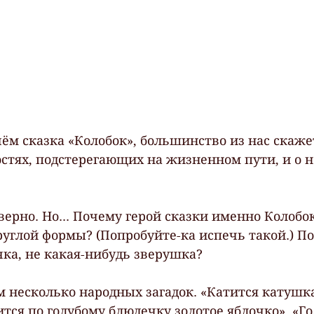
чём сказка «Колобок», большинство из нас скажет
ностях, подстерегающих на жизненном пути, и о 
 верно. Но... Почему герой сказки именно Колобок 
углой формы? (Попробуйте-ка испечь такой.) По
чка, не какая-нибудь зверушка?
 несколько народных загадок. «Катится катушка
тся по голубому блюдечку золотое яблочко». «Го