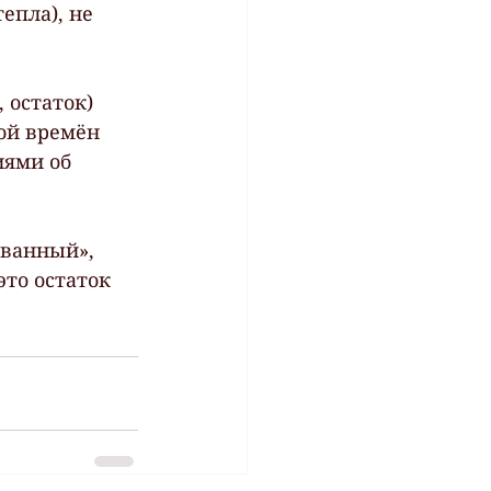
епла), не 
 остаток) 
ой времён 
иями об 
ованный», 
то остаток 