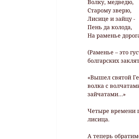
Волку, медведю,
Старому зверю,
Лисице и зайцу -
Пень да колода,
На раменье дорог
(Раменье – это гу
болгарских закля
«Вышел святой Гео
волка с волчатам
зайчатами…»
Четыре времени го
лисица.
А теперь обратим