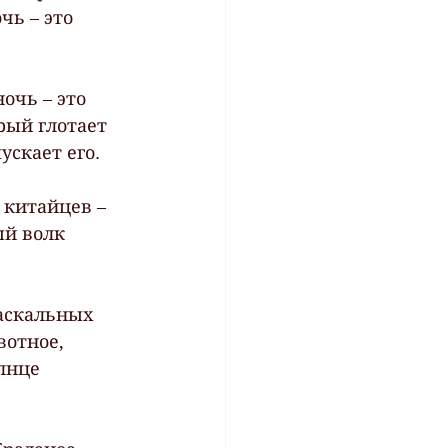
чь – это 
очь – это 
рый глотает 
ускает его.
 китайцев – 
й волк 
аскальных 
вотное, 
лнце 