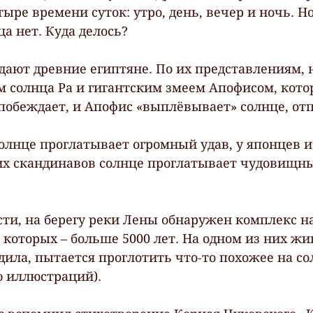
етыре времени суток: утро, день, вечер и ночь. Но
ца нет. Куда делось?
дают древние египтяне. По их представлениям, н
м солнца Ра и гигантским змеем Апофисом, кото
 побеждает, и Апофис «выплёвывает» солнце, отп
олнце проглатывает огромный удав, у японцев и
них скандинавов солнце проглатывает чудовищны
сти, на берегу реки Лены обнаружен комплекс н
 которых – больше 5000 лет. На одном из них жи
дила, пытается проглотить что-то похожее на со
ю иллюстраций).