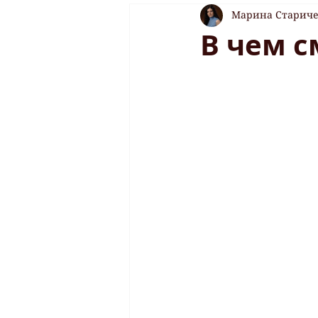
Марина Старич
В чем с