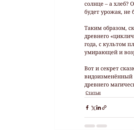
солнце – а хлеб? 
будет урожая, не б
Таким образом, ск
древнего «цикличе
года, с культом п
умирающей и воз
Вот и секрет сказ
видоизменённый в
древнего магичес
Статьи