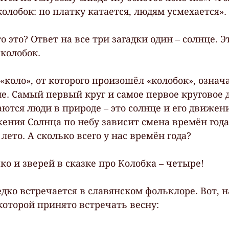
олобок: по платку катается, людям усмехается».
о это? Ответ на все три загадки один – солнце. Э
 колобок.
«коло», от которого произошёл «колобок», означа
е. Самый первый круг и самое первое круговое 
ются люди в природе – это солнце и его движени
жения Солнца по небу зависит смена времён года
 лето. А сколько всего у нас времён года?
ко и зверей в сказке про Колобка – четыре!
дко встречается в славянском фольклоре. Вот, 
которой принято встречать весну: