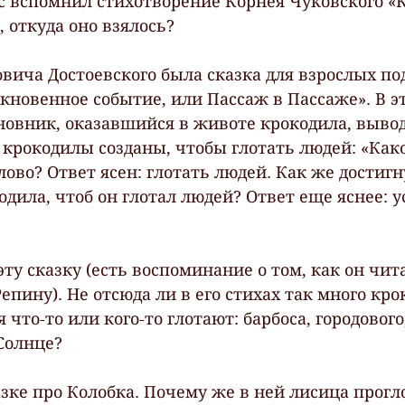
ас вспомнил стихотворение Корнея Чуковского «
, откуда оно взялось? 
вича Достоевского была сказка для взрослых по
кновенное событие, или Пассаж в Пассаже». В э
овник, оказавшийся в животе крокодила, выво
 крокодилы созданы, чтобы глотать людей: «Как
ово? Ответ ясен: глотать людей. Как же достигн
дила, чтоб он глотал людей? Ответ еще яснее: у
ту сказку (есть воспоминание о том, как он чита
пину). Не отсюда ли в его стихах так много кро
 что-то или кого-то глотают: барбоса, городового
Солнце?
азке про Колобка. Почему же в ней лисица прогл