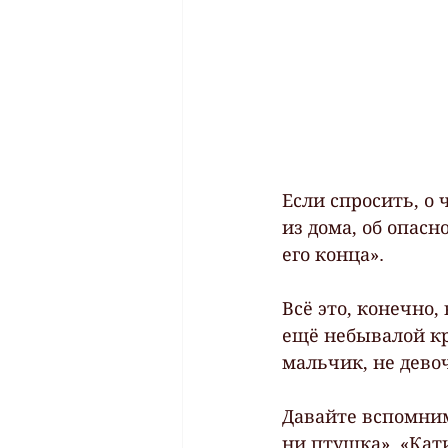
Если спросить, о 
из дома, об опас
его конца».
Всё это, конечно,
ещё небывалой кр
мальчик, не дево
Давайте вспомним
ни птушка». «Кати