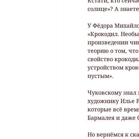
Кстати, кто сейч
солнце»? А знаете
У Фёдора Михайло
«Крокодил. Необы
произведении чин
теорию о том, что
свойство крокодил
устройством кроко
пустым».
Чуковскому знал э
художнику Илье Ре
которые всё время
Бармалея и даже 
Но вернёмся к ск