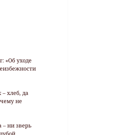
: «Об уходе 
неизбежности 
– хлеб, да 
чему не 
 – ни зверь 
лубой 