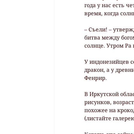
года у нас есть ч
время, когда солн
– Съели! – утверж
битва между бого
солнце. Утром Ра
У индонезийцев с
дракон, а у древ
Фенрир.
В Иркутской обла
рисунков, возраст
похожее на кроко
(листайте галере