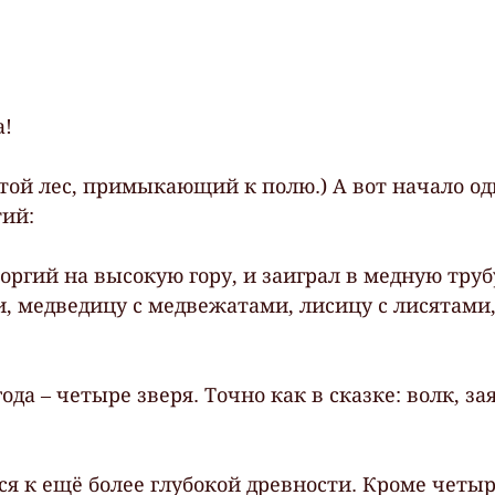
а!
стой лес, примыкающий к полю.) А вот начало од
тий:
ргий на высокую гору, и заиграл в медную трубу
и, медведицу с медвежатами, лисицу с лисятами,
да – четыре зверя. Точно как в сказке: волк, зая
ся к ещё более глубокой древности. Кроме четыр