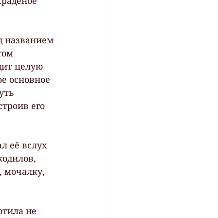
Краденое 
д названием 
том 
дит целую 
ое основное 
уть 
строив его 
л её вслух 
кодилов, 
, мочалку, 
отила не 