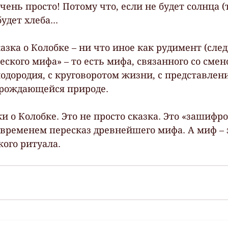
Очень просто! Потому что, если не будет солнца (т
удет хлеба...
азка о Колобке – ни что иное как рудимент (след,
ского мифа» – то есть мифа, связанного со смен
лодородия, с круговоротом жизни, с представлен
рождающейся природе.
ки о Колобке. Это не просто сказка. Это «зашифр
ременем пересказ древнейшего мифа. А миф – э
кого ритуала.