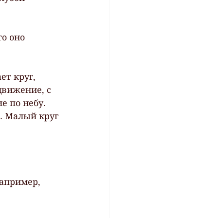
то оно 
ет круг, 
движение, с 
е по небу. 
. Малый круг 
например, 