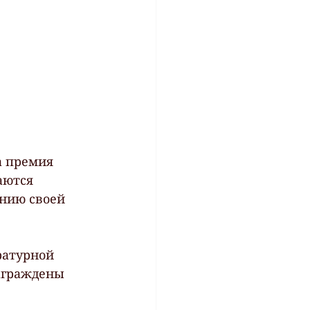
а премия 
аются 
нию своей 
ратурной 
аграждены 