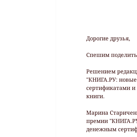
Дорогие друзья,
Спешим поделитьс
Решением редакци
"КНИГА.РУ: новые
сертификатами и 
книги.
Марина Стариченк
премии "КНИГА.РУ
денежным сертифи