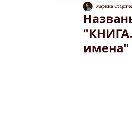
Марина Старич
Назван
"КНИГА
имена"