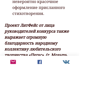
невероятно красочное 
оформление присланного 
стихотворения.
Проект ЛитФейс от лица 
руководителей конкурса также 
выражает огромную 
благодарность народному 
коллективу любительского 
творчества «Пегас», (г. Мозырь, 
Республика Беларусь) за 
представление на литературный 
конкурс сразу 6 замечательных 
авторов. На адрес клуба будет 
отправлена письменная 
благодарность от проекта Литфес 
за содействие в проведении 
литературного конкурса.