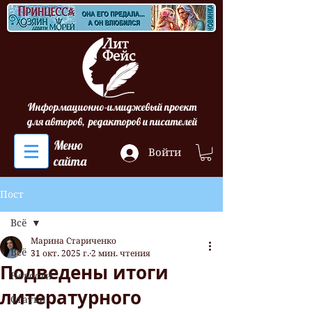
Информационно-имиджевый проект
для авторов, редакторов и писателей
Меню
Войти
сайта
Пост
Всё
Марина Стариченко
Всё
31 окт. 2025 г.
2 мин. чтения
Подведены итоги
Новости
литературного
Статьи