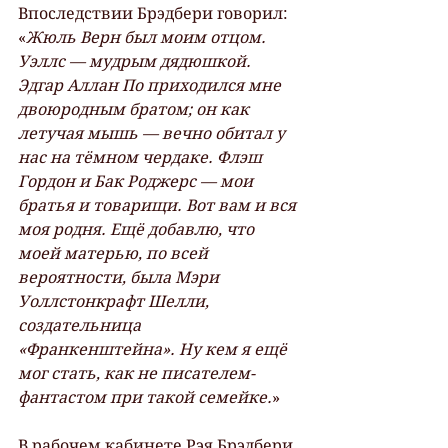
Впоследствии Брэдбери говорил: 
«
Жюль Верн был моим отцом. 
Уэллс — мудрым дядюшкой. 
Эдгар Аллан По приходился мне 
двоюродным братом; он как 
летучая мышь — вечно обитал у 
нас на тёмном чердаке. Флэш 
Гордон и Бак Роджерс — мои 
братья и товарищи. Вот вам и вся 
моя родня. Ещё добавлю, что 
моей матерью, по всей 
вероятности, была Мэри 
Уоллстонкрафт Шелли, 
создательница 
«Франкенштейна». Ну кем я ещё 
мог стать, как не писателем-
фантастом при такой семейке.
»
В рабочем кабинете Рэя Брэдбери 