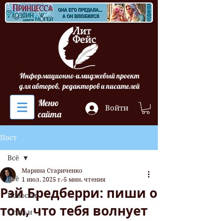
Информационно-имиджевый проект
для авторов, редакторов и писателей
Меню
Войти
сайта
Пост
Всё
Марина Стариченко
Всё
1 июл. 2025 г.
5 мин. чтения
Рэй Бредберри: пиши о
Новости
том, что тебя волнует
Статьи