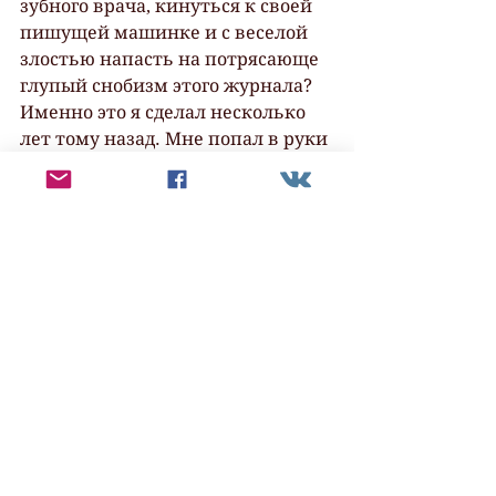
зубного врача, кинуться к своей 
пишущей машинке и с веселой 
злостью напасть на потрясающе 
глупый снобизм этого журнала? 
Именно это я сделал несколько 
лет тому назад. Мне попал в руки 
номер, где фотографы "Базара", с 
их перевернутыми вверх ногами 
представлениями о равенстве, 
снова использовали кого-то, на 
этот раз жителей 
пуэрториканских трущоб, как 
декорации, на фоне которых 
такие истощенные на вид 
манекенщицы из лучших 
салонов страны 
сфотографировались для еще 
более худых полуженщин 
высшего общества. Эти снимки 