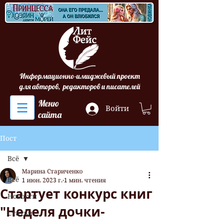
Информационно-имиджевый проект
для авторов, редакторов и писателей
Меню
Войти
сайта
Пост
Всё
Марина Стариченко
Всё
1 июн. 2023 г.
1 мин. чтения
Стартует конкурс книг
Новости
"Неделя дочки-
Статьи