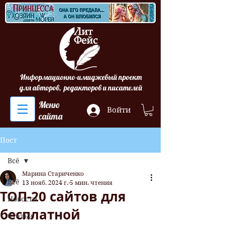
Информационно-имиджевый проект
для авторов, редакторов и писателей
Меню
Войти
сайта
Пост
Всё
Марина Стариченко
Всё
13 нояб. 2024 г.
5 мин. чтения
ТОП-20 сайтов для
Новости
бесплатной
Статьи