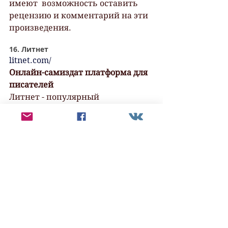
имеют  возможность оставить 
рецензию и комментарий на эти 
произведения.
16. Литнет
litnet.com/
Онлайн-самиздат платформа для 
писателей
Литнет - популярный 
литературный портал, где можно 
выкладывать как бесплатные 
произведения, так и 
организовать платную подписку.
В  электронной библиотеке сайта 
можно как читать книги онлайн, 
так и  скачать книги бесплатно, а 
также купить книги популярных 
жанров.