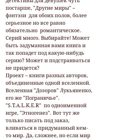
детективы для девушек чуть 
постарше, "Другие миры" – 
фэнтэзи  для обоих полов, более 
серьезное но все равно 
обязательно  романтическое. 
Серий много. Выбирайте! Может 
быть задуманная вами книга и  
так попадет под какую-нибудь 
серию? Может и подстраиваться 
не придется?
Проект – книги разных авторов, 
объединенные одной вселенной. 
Вселенная "Дозоров" Лукьяненко, 
его же "Пограничье". 
"S.T.A.L.K.E.R"  по одноименной 
игре, "Этногенез". Вот тут же 
только писать под заказ,  
вливаться в придуманный кем-
то мир. Да, сложнее, но если мир 