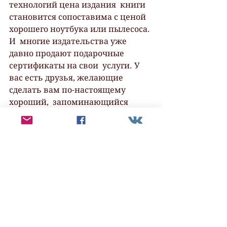
технологий цена издания  книги 
становится сопоставима с ценой 
хорошего ноутбука или пылесоса. 
И  многие издательства уже 
давно продают подарочные 
сертификаты на свои  услуги. У 
вас есть друзья, желающие 
сделать вам по-настоящему 
хороший,  запоминающийся 
подарок? Намекните…
.
5. Найти 
литературного агента
Литературный агент проделает 
за вас всю работу,  описанную в 
первых трех пунктах, за 
определенный процент от 
продаж  книги. На западе 