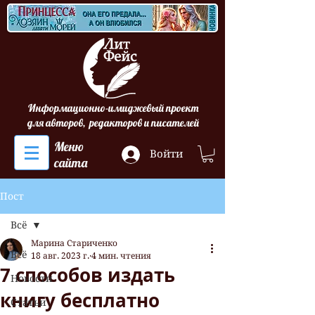
Информационно-имиджевый проект
для авторов, редакторов и писателей
Меню
Войти
сайта
Пост
Всё
Марина Стариченко
Всё
18 авг. 2023 г.
4 мин. чтения
7 способов издать
Новости
книгу бесплатно
Статьи