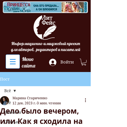
Информационно-имиджевый проект
для авторов, редакторов и писателей
Меню
Войти
сайта
Пост
Всё
Марина Стариченко
Всё
12 дек. 2023 г.
3 мин. чтения
Дело было вечером,
Новости
или Как я сходила на
Статьи