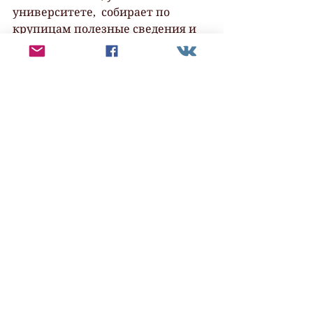
университете,  собирает по 
крупицам полезные сведения и 
оттачивает свой писательский 
талант,  чтобы помогать другим,  
и чаще всего – совершенно 
бескорыстно,  по доброте 
душевной. Поневоле 
задумаешься,  а надо ли кому-то 
это вообще,  если людям гораздо 
интереснее записываться на 
такие вот онлайн-лекции от 
самозванцев, где,  наслушавшись 
похвальбы и собрав с ушей 
развешенную лапшу,  они готовы 
оплачивать миллионы за 
издания своих литературных 
шедевров. Ну что ж, им виднее,  
вольному воля и флаг в руки на 