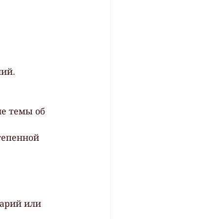
ний.
е темы об 
тепенной 
нарий или 