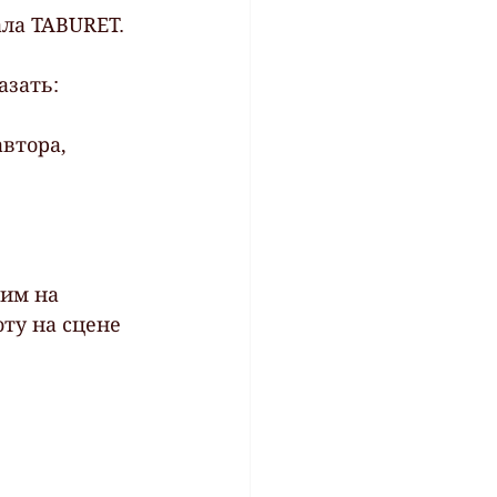
ла TABURET. 
азать: 
втора, 
им на 
ту на сцене 