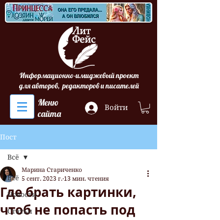
Информационно-имиджевый проект
для авторов, редакторов и писателей
Меню
Войти
сайта
Пост
Всё
Марина Стариченко
Всё
5 сент. 2023 г.
13 мин. чтения
Где брать картинки,
Новости
чтоб не попасть под
Статьи